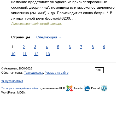
название представителя одного из привилегированных
сословий, дворянина*, помещика или высокопоставленного
чиновника (см. чин*) и др. Происходит от слова боярин*. В
литературной речи форма&#8230; …
Лингвострановедческий словарь
Страницы
Следующая
→
1
2
3
4
5
6
7
8
9
10
11
12
13
© Академик, 2000-2026
18+
Обратная связь:
Техподдержка
,
Реклама на сайте
👣 Путешествия
Экспорт словарей на сайты
, сделанные на PHP,
Joomla,
Drupal,
WordPress, MODx.