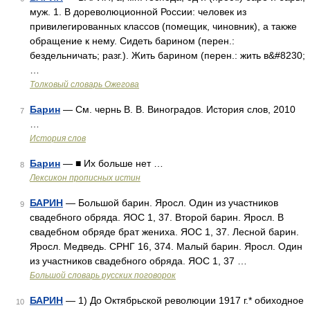
муж. 1. В дореволюционной России: человек из
привилегированных классов (помещик, чиновник), а также
обращение к нему. Сидеть барином (перен.:
бездельничать; разг.). Жить барином (перен.: жить в&#8230;
…
Толковый словарь Ожегова
Барин
— См. чернь В. В. Виноградов. История слов, 2010
7
…
История слов
Барин
— ■ Их больше нет …
8
Лексикон прописных истин
БАРИН
— Большой барин. Яросл. Один из участников
9
свадебного обряда. ЯОС 1, 37. Второй барин. Яросл. В
свадебном обряде брат жениха. ЯОС 1, 37. Лесной барин.
Яросл. Медведь. СРНГ 16, 374. Малый барин. Яросл. Один
из участников свадебного обряда. ЯОС 1, 37 …
Большой словарь русских поговорок
БАРИН
— 1) До Октябрьской революции 1917 г.* обиходное
10