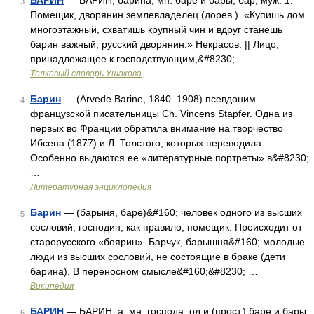
БАРИН
— БАРИН, барина, мн. баре и бары, бар, муж. 1.
3
Помещик, дворянин землевладелец (дорев.). «Купишь дом
многоэтажный, схватишь крупный чин и вдруг станешь
барин важный, русский дворянин.» Некрасов. || Лицо,
принадлежащее к господствующим,&#8230; …
Толковый словарь Ушакова
Барин
— (Arvede Barine, 1840–1908) псевдоним
4
французской писательницы Ch. Vincens Stapfer. Одна из
первых во Франции обратила внимание на творчество
Ибсена (1877) и Л. Толстого, которых переводила.
Особенно выдаются ее «литературные портреты» в&#8230;
…
Литературная энциклопедия
Барин
— (барыня, баре)&#160; человек одного из высших
5
сословий, господин, как правило, помещик. Происходит от
старорусского «боярин». Барчук, барышня&#160; молодые
люди из высших сословий, не состоящие в браке (дети
барина). В переносном смысле&#160;&#8230; …
Википедия
БАРИН
— БАРИН, а, мн. господа, од и (прост.) баре и бары,
6