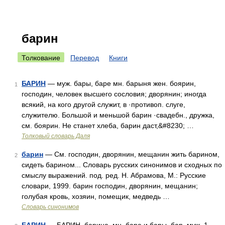
барин
Толкование
Перевод
Книги
БАРИН
— муж. бары, баре мн. барыня жен. боярин,
1
господин, человек высшего сословия; дворянин; иногда
всякий, на кого другой служит, в ·противоп. слуге,
служителю. Большой и меньшой барин ·свадебн., дружка,
см. боярин. Не станет хлеба, барин даст,&#8230; …
Толковый словарь Даля
барин
— См. господин, дворянин, мещанин жить барином,
2
сидеть барином... Словарь русских синонимов и сходных по
смыслу выражений. под. ред. Н. Абрамова, М.: Русские
словари, 1999. барин господин, дворянин, мещанин;
голубая кровь, хозяин, помещик, медведь …
Словарь синонимов